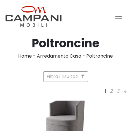
Poltroncine
Home
-
Arredamento Casa
-
Poltroncine
Filtra i risultati
1
2
3
4