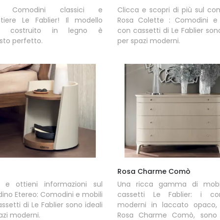
ri Comodini classici e
Clicca e scopri di più sul c
tiere Le Fablier! Il modello
Rosa Colette : Comodini e 
ro costruito in legno è
con cassetti di Le Fablier sono
isto perfetto.
per spazi moderni.
o
Rosa Charme Comò
a e ottieni informazioni sul
Una ricca gamma di mobi
no Etereo: Comodini e mobili
cassetti Le Fablier: i co
ssetti di Le Fablier sono ideali
moderni in laccato opaco
azi moderni.
Rosa Charme Comò, sono 