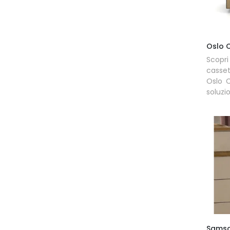
Oslo
Scop
casset
Oslo 
soluzi
Sams