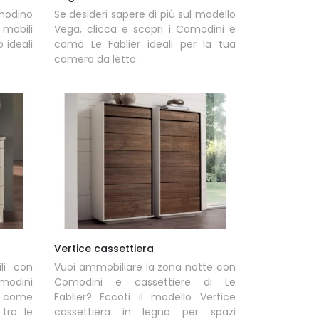
omodino
Se desideri sapere di più sul modello
mobili
Vega, clicca e scopri i Comodini e
 ideali
comò Le Fablier ideali per la tua
camera da letto.
Vertice cassettiera
li con
Vuoi ammobiliare la zona notte con
modini
Comodini e cassettiere di Le
, come
Fablier? Eccoti il modello Vertice
tra le
cassettiera in legno per spazi