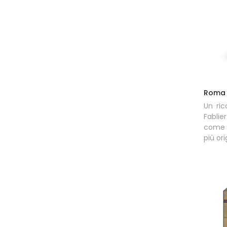
Roma
Un ric
Fablie
come 
più ori