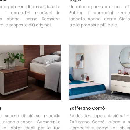
icca gamma di cassettiere Le
Una ricca gamma di cassetti
er: i comodini moderni in
Fablier: i comodini mode
to opaco, come Samsara,
laccato opaco, come Giglio
a le proposte più originali.
tra le proposte più belle.
e
Zafferano Comò
oi sapere di più sul modello
Se desideri sapere di più sul 
e, clicca e scopri i Comodini e
Zafferano Comò, clicca e sc
Le Fablier ideali per la tua
Comodini e comò Le Fablier 