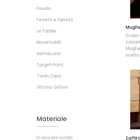
Fasolin
Ferretti e Ferretti
Mughe
Le Fablier
Scop
casset
Novamobili
Mughe
SantaLucia
scelta 
Target Point
Tonin Casa
Vittorio Grifoni
Materiale
in laccato lucido
Zaffir