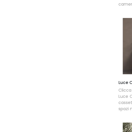
camera
Luce 
Clicca
Luce 
casset
spazi 