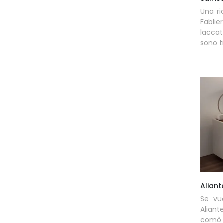
Una r
Fabli
lacca
sono tr
Aliant
Se vu
Aliant
comò 