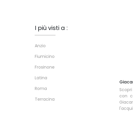
I più visti a :
Anzio
Fiumicino
Frosinone
Latina
Giaca
Roma
Scopr
con ca
Terracina
Giaca
l'acqu