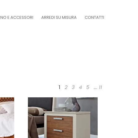
DINO E ACCESSORI
ARREDI SU MISURA
CONTATTI
1
2
3
4
5
....
11