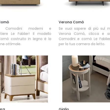
 Comò
Verona Comò
ri Comodini moderni e
Se vuoi sapere di più sul m
tiere Le Fablier! Il modello
Verona Comò, clicca e sc
Comò costruito in legno è la
Comodini e comò Le Fablier 
one ottimale.
per la tua camera da letto.
ara
Giglio