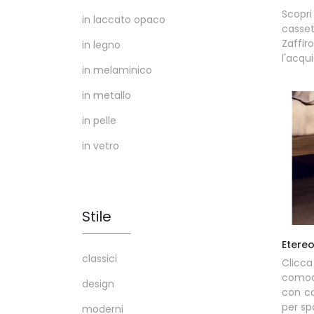
Scop
in laccato opaco
casset
Zaffi
in legno
l'acqu
in melaminico
in metallo
in pelle
in vetro
Stile
Etere
classici
Clicc
comodi
design
con ca
per sp
moderni