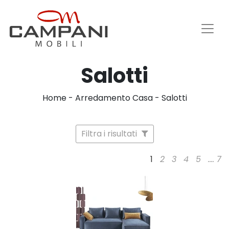
Salotti
Home
-
Arredamento Casa
-
Salotti
Filtra i risultati
1
2
3
4
5
....
7