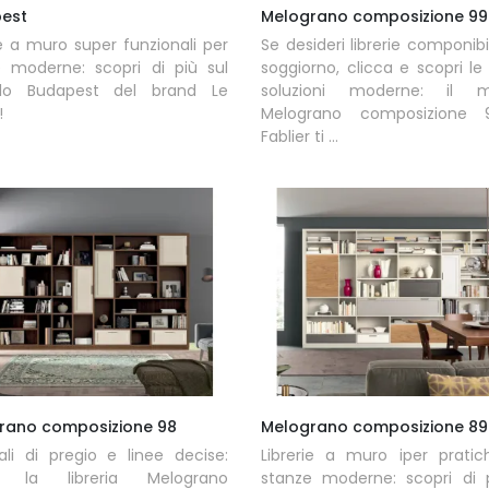
est
Melograno composizione 99
ie a muro super funzionali per
Se desideri librerie componibil
e moderne: scopri di più sul
soggiorno, clicca e scopri le
lo Budapest del brand Le
soluzioni moderne: il m
!
Melograno composizione
Fablier ti ...
rano composizione 98
Melograno composizione 89
ali di pregio e linee decise:
Librerie a muro iper pratic
i la libreria Melograno
stanze moderne: scopri di p