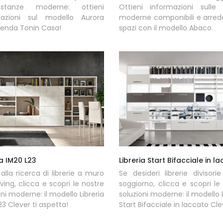
stanze moderne: ottieni
Ottieni informazioni sulle l
mazioni sul modello Aurora
moderne componibili e arreda
zienda Tonin Casa!
spazi con il modello Abaco.
ia IM20 L23
Libreria Start Bifacciale in l
 alla ricerca di librerie a muro
Se desideri librerie divisorie
living, clicca e scopri le nostre
soggiorno, clicca e scopri le
oni moderne: il modello Libreria
soluzioni moderne: il modello L
23 Clever ti aspetta!
Start Bifacciale in laccato Clev