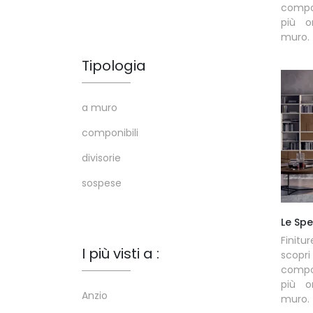
compos
più o
muro.
Tipologia
a muro
componibili
divisorie
sospese
Le Sp
Finitu
I più visti a :
scopr
compos
più o
Anzio
muro.