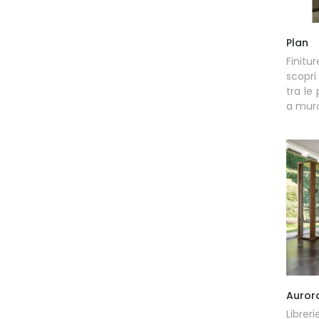
Plan
Finitu
scopri
tra le
a mur
Auror
Librer