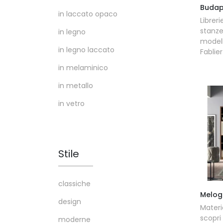
Budap
in laccato opaco
Librer
stanz
in legno
model
in legno laccato
Fablier
in melaminico
in metallo
in vetro
Stile
classiche
Melog
design
Materi
scopr
moderne