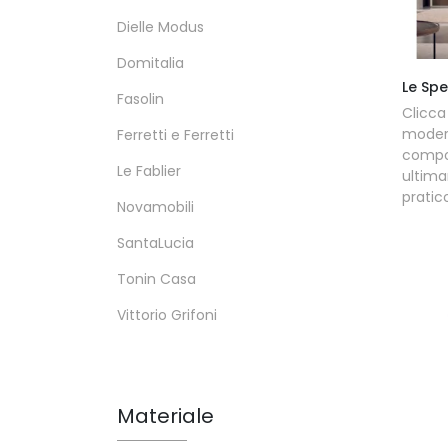
Dielle Modus
Domitalia
Le Spe
Fasolin
Clicca
moder
Ferretti e Ferretti
compo
Le Fablier
ultim
pratic
Novamobili
SantaLucia
Tonin Casa
Vittorio Grifoni
Materiale