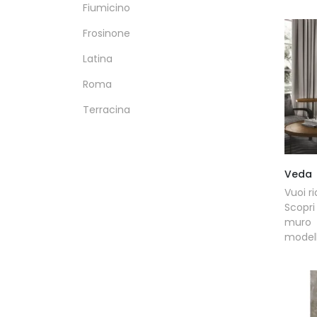
Fiumicino
Frosinone
Latina
Roma
Terracina
Veda
Vuoi r
Scopri
muro e
model