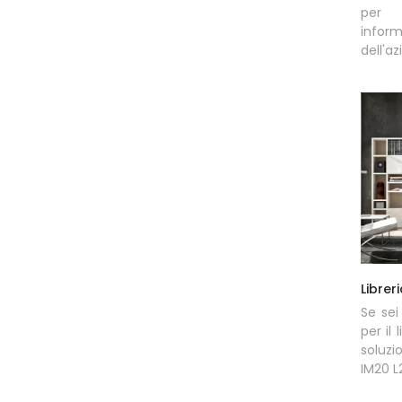
per 
infor
dell'a
Librer
Se sei
per il 
soluzi
IM20 L