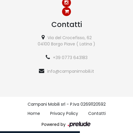
Contatti
Via del Crocefisso, 62
04100 Borgo Piave ( Latina )
+39 0773 643183
info@campanimobili.it
Campani Mobili srl - P.Iva 02691120592
Home
Privacy Policy
Contatti
Powered by