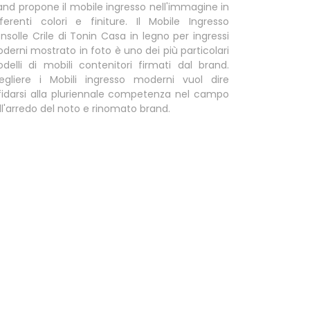
and propone il mobile ingresso nell'immagine in
fferenti colori e finiture. Il Mobile Ingresso
nsolle Crile di Tonin Casa in legno per ingressi
derni mostrato in foto è uno dei più particolari
delli di mobili contenitori firmati dal brand.
egliere i Mobili ingresso moderni vuol dire
fidarsi alla pluriennale competenza nel campo
ll'arredo del noto e rinomato brand.