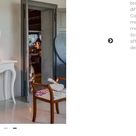
br
di
Co
mo
mo
Sc
af
de