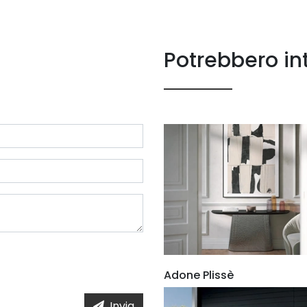
Potrebbero in
Adone Plissè
Invia