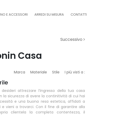
DINO E ACCESSORI
ARREDI SU MISURA
CONTATTI
Successivo
Tonin Casa
Marca
Materiale
Stile
I più visti a :
rile
 desideri attrezzare l’ingresso della tua casa
n la sicurezza di avere la continitività di cui hai
cessità e una buona resa estetica, affidati a
i e vieni a trovarci. Con il fine di garantire alla
opria clientela la completa contentezza, il