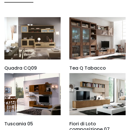
Quadra CQ09
Tea Q Tabacco
Tuscania 05
Fiori di Loto
composizione 07