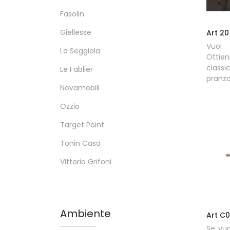
Fasolin
Giellesse
Art 2
Vuoi 
La Seggiola
Ottie
classi
Le Fablier
pranzo
Novamobili
Ozzio
Target Point
Tonin Casa
Vittorio Grifoni
Ambiente
Art C0
Se vuo