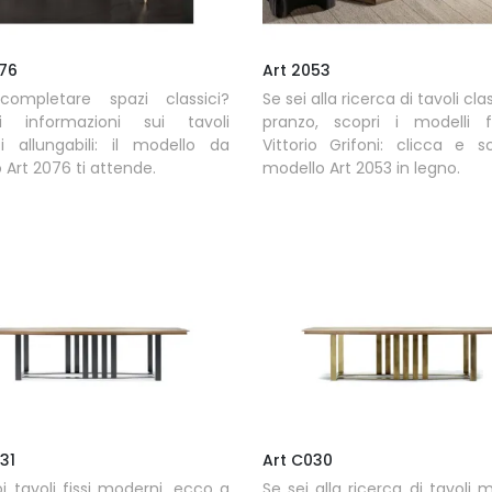
076
Art 2053
completare spazi classici?
Se sei alla ricerca di tavoli cla
ni informazioni sui tavoli
pranzo, scopri i modelli fi
ci allungabili: il modello da
Vittorio Grifoni: clicca e sc
 Art 2076 ti attende.
modello Art 2053 in legno.
31
Art C030
i tavoli fissi moderni, ecco a
Se sei alla ricerca di tavoli 