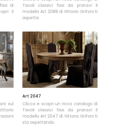
issi di
Tavoli classici fissi da pranzo! Il
opri il
modello Art 2088 di Vittorio Grifoni ti
aspetta.
Art 2047
oni sul
Clicca e scopri un ricco catalogo di
ittorio
Tavoli classici fissi da pranzo! Il
mazioni
modello Art 2047 di Vittorio Grifoni ti
sta aspettando.