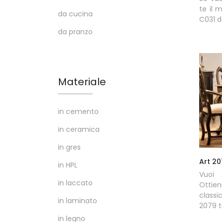
te il 
da cucina
C031 de
da pranzo
Materiale
in cemento
in ceramica
in gres
Art 2
in HPL
Vuoi 
in laccato
Ottie
classic
in laminato
2079 t
in legno