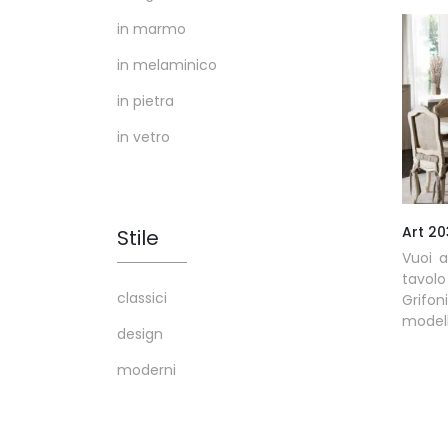
in marmo
in melaminico
in pietra
in vetro
Art 2
Stile
Vuoi a
tavolo
classici
Grifon
modell
design
moderni