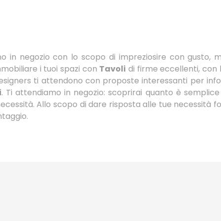
no in negozio con lo scopo di impreziosire con gusto, mix
mobiliare i tuoi spazi con
Tavoli
di firme eccellenti, con
 designers ti attendono con proposte interessanti per info
i
. Ti attendiamo in negozio: scoprirai quanto è semplice c
necessità. Allo scopo di dare risposta alle tue necessità
ntaggio.