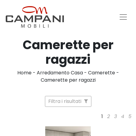
Camerette per
ragazzi
Home
-
Arredamento Casa
-
Camerette
-
Camerette per ragazzi
Filtra i risultati
1
2
3
4
5