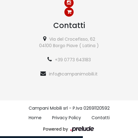
Contatti
Via del Crocefisso, 62
04100 Borgo Piave ( Latina )
+39 0773 643183
info@campanimobili.it
Campani Mobili srl - P.Iva 02691120592
Home
Privacy Policy
Contatti
Powered by