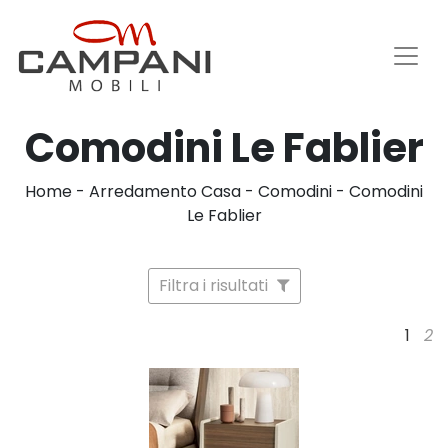
Comodini Le Fablier
Home
-
Arredamento Casa
-
Comodini
-
Comodini
Le Fablier
Filtra i risultati
1
2