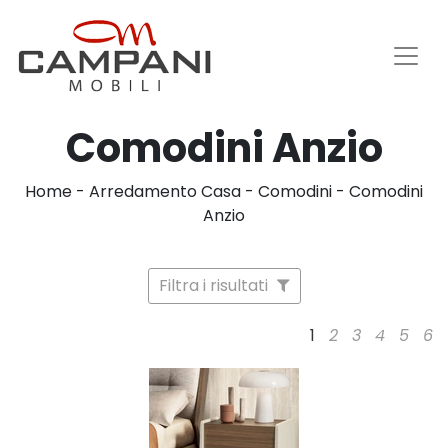
Comodini Anzio
Home
-
Arredamento Casa
-
Comodini
-
Comodini
Anzio
Filtra i risultati
1
2
3
4
5
6