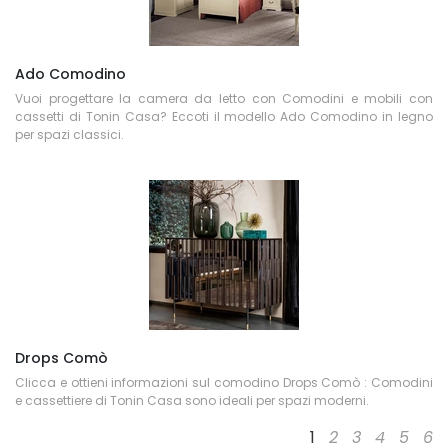
Ado Comodino
Vuoi progettare la camera da letto con Comodini e mobili con
cassetti di Tonin Casa? Eccoti il modello Ado Comodino in legno
per spazi classici.
Drops Comò
Clicca e ottieni informazioni sul comodino Drops Comò : Comodini
e cassettiere di Tonin Casa sono ideali per spazi moderni.
1
2
3
4
5
6