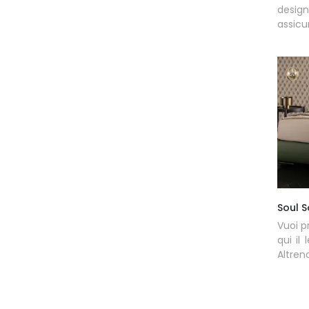
design
assicur
Soul 
Vuoi p
qui il
Altreno