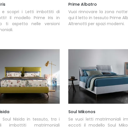
ris
Prime Albatro
 e scopri i Letti imbottiti di
Vuoi rinnovare la zona nott
otti! Il modello Prime Iris in
qui il letto in tessuto Prime Al
to ti aspetta nelle versioni
Altrenotti per spazi moderni.
oniali.
isida
Soul Mikonos
to Soul Nisida in tessuto, tra i
Se vuoi letti matrimoniali imb
li imbottiti matrimoniali
eccoti il modello Soul Miko