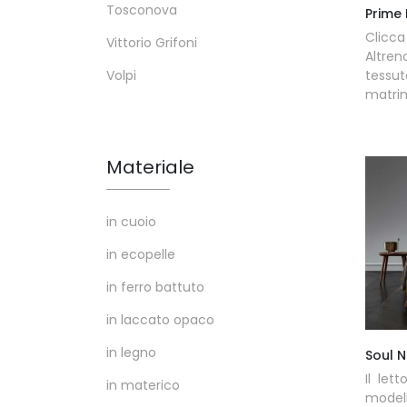
Tosconova
Prime I
Clicca
Vittorio Grifoni
Altren
tessu
Volpi
matrim
Materiale
in cuoio
in ecopelle
in ferro battuto
in laccato opaco
in legno
Soul N
Il let
in materico
model