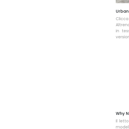
Urban
Clicca
Altren
in tes
versio
Why No
Il lett
model