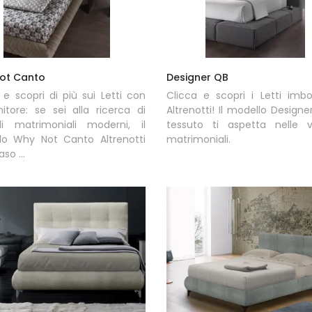
ot Canto
Designer QB
 e scopri di più sui Letti con
Clicca e scopri i Letti imbot
itore: se sei alla ricerca di
Altrenotti! Il modello Designe
li matrimoniali moderni, il
tessuto ti aspetta nelle ve
lo Why Not Canto Altrenotti
matrimoniali.
aso ...