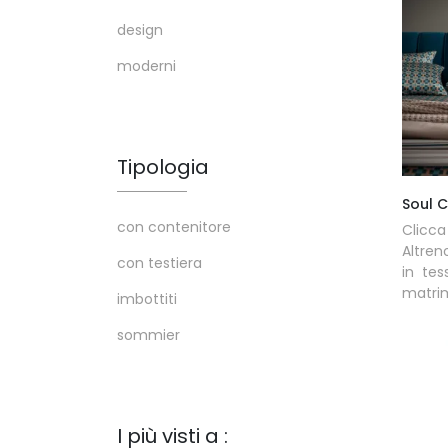
design
moderni
Tipologia
Soul 
con contenitore
Clicca
Altren
con testiera
in tes
matrim
imbottiti
sommier
I più visti a :