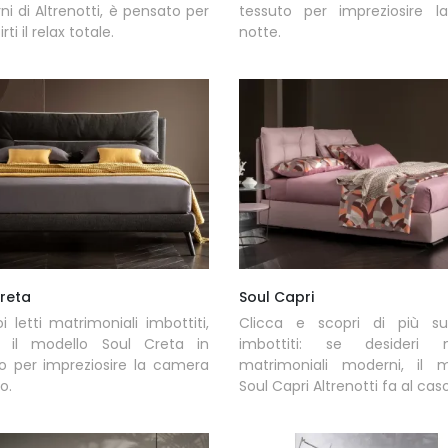
i di Altrenotti, è pensato per
tessuto per impreziosire l
rti il relax totale.
notte.
Creta
Soul Capri
i letti matrimoniali imbottiti,
Clicca e scopri di più sui
i il modello Soul Creta in
imbottiti: se desideri m
o per impreziosire la camera
matrimoniali moderni, il m
o.
Soul Capri Altrenotti fa al cas