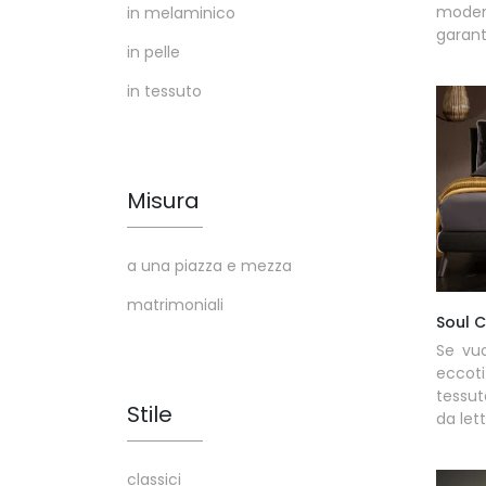
modern
in melaminico
garanti
in pelle
in tessuto
Misura
a una piazza e mezza
matrimoniali
Soul 
Se vuo
eccot
tessut
Stile
da lett
classici