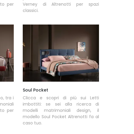
tto per
Verney di Altrenotti per spazi
classici.
Soul Pocket
o, tra i
Clicca e scopri di più sui Letti
oniali
imbottiti: se sei alla ricerca di
tto per
modelli matrimoniali design, il
modello Soul Pocket Altrenotti fa al
caso tuo.