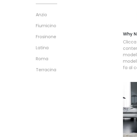
Anzio
Fiumicino
Why N
Frosinone
Clicca
Latina
conten
model
Roma
model
fa al c
Terracina