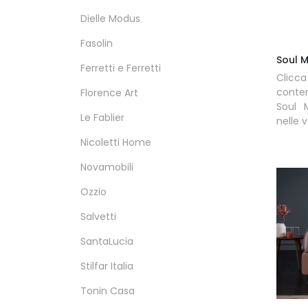
Dielle Modus
Fasolin
Soul 
Ferretti e Ferretti
Clic
conten
Florence Art
Soul 
Le Fablier
nelle 
Nicoletti Home
Novamobili
Ozzio
Salvetti
SantaLucia
Stilfar Italia
Tonin Casa