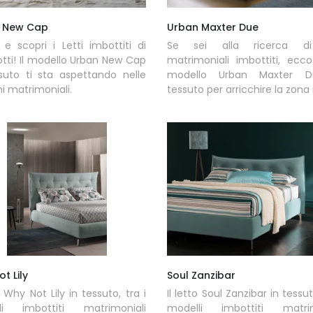
 New Cap
Urban Maxter Due
 e scopri i Letti imbottiti di
Se sei alla ricerca di
otti! Il modello Urban New Cap
matrimoniali imbottiti, ecco
suto ti sta aspettando nelle
modello Urban Maxter D
ni matrimoniali.
tessuto per arricchire la zona
t Lily
Soul Zanzibar
o Why Not Lily in tessuto, tra i
Il letto Soul Zanzibar in tessut
li imbottiti matrimoniali
modelli imbottiti matrim