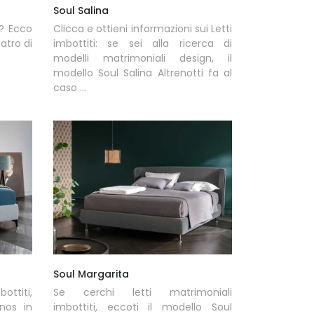
Soul Salina
e? Ecco
Clicca e ottieni informazioni sui Letti
batro di
imbottiti: se sei alla ricerca di
modelli matrimoniali design, il
modello Soul Salina Altrenotti fa al
caso ...
Soul Margarita
ottiti,
Se cerchi letti matrimoniali
nos in
imbottiti, eccoti il modello Soul