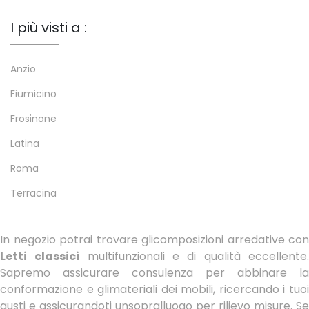
I più visti a :
Anzio
Fiumicino
Frosinone
Latina
Roma
Terracina
In negozio potrai trovare glicomposizioni arredative con
Letti
classici
multifunzionali e di qualità eccellente
Sapremo assicurare consulenza per abbinare la
conformazione e glimateriali dei mobili, ricercando i tuoi
gusti e assicurandoti unsopralluogo per rilievo misure. Se