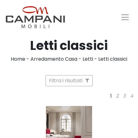
Letti classici
Home
-
Arredamento Casa
-
Letti
-
Letti classici
Filtra i risultati
1
2
3
4