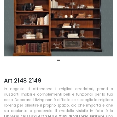
Art 2148 2149
In negozio ti attendono i migliori arredatori, pronti a
illustrarti mobili e complementi belli e funzionali per la tua
casa. Decorare il living non è difficile se si sceglie la migliore
libreria per allestire il proprio spazio, ciò che importa è che
sia capiente e gradevole. Il modello visibile in foto è la
Libreria classica Art 2148 e 2149 di Vittorio Grifoni
, uno