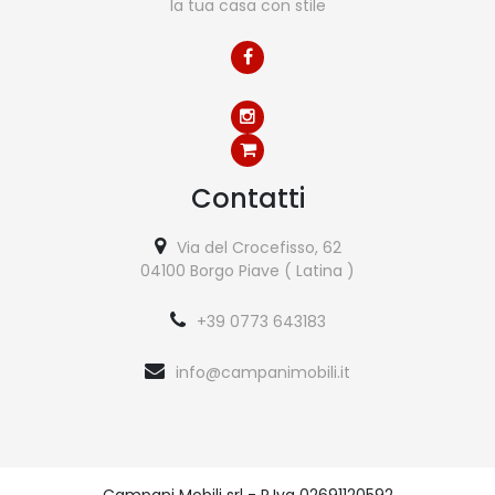
la tua casa con stile
Contatti
Via del Crocefisso, 62
04100 Borgo Piave ( Latina )
+39 0773 643183
info@campanimobili.it
Campani Mobili srl - P.Iva 02691120592