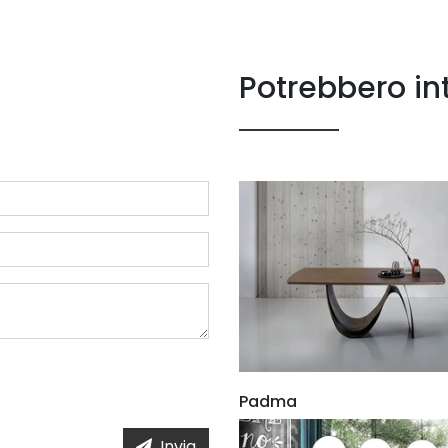
Potrebbero in
Padma
Invia