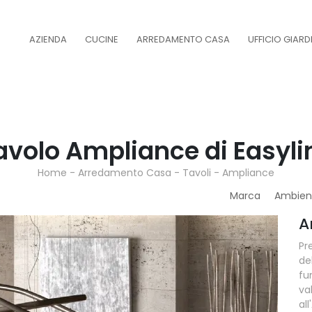
AZIENDA
CUCINE
ARREDAMENTO CASA
UFFICIO GIAR
avolo Ampliance di Easyli
Home
-
Arredamento Casa
-
Tavoli
-
Ampliance
Marca
Ambien
A
Pr
de
fu
va
al