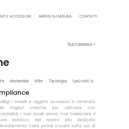
DINO E ACCESSORI
ARREDI SU MISURA
CONTATTI
Successivo
ne
te
Materiale
Stile
Tipologia
I più visti a :
mpliance
ediligi i mobili e oggetti accessori in laminato
lle migliori marche per ultimare con
nzionalità i tuoi locali senza mai tralasciare il
lore estetico. Nel nostro sito dedicato
l'Arredamento Casa potrai trovare tutto ciò di