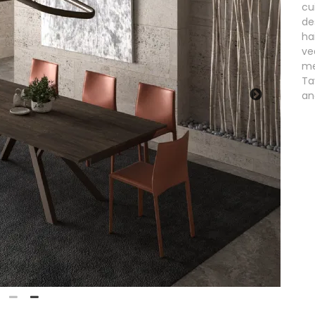
cu
de
ha
ve
me
Ta
an