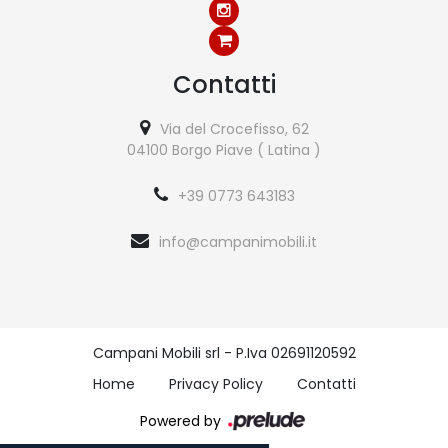
Contatti
Via del Crocefisso, 62
04100 Borgo Piave ( Latina )
+39 0773 643183
info@campanimobili.it
Campani Mobili srl - P.Iva 02691120592
Home
Privacy Policy
Contatti
Powered by