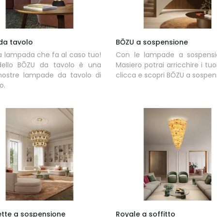
da tavolo
BŌZU a sospensione
a lampada che fa al caso tuo!
Con le lampade a sospensi
dello BŌZU da tavolo è una
Masiero potrai arricchire i tuoi
 nostre lampade da tavolo di
clicca e scopri BŌZU a sospen
o.
ette a sospensione
Royale a soffitto