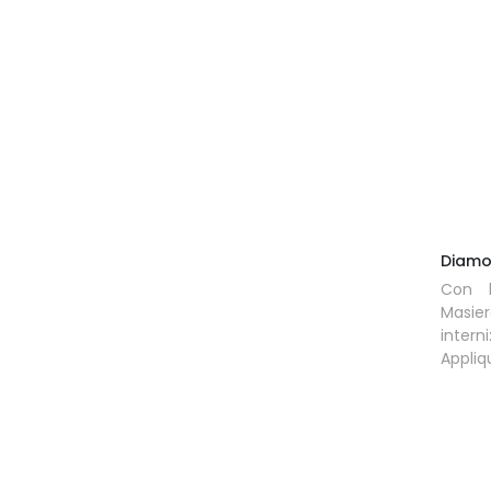
Diamo
Con 
Masie
inter
Appliq