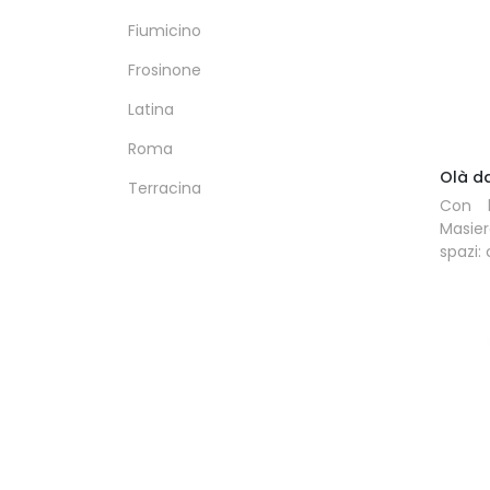
Fiumicino
Frosinone
Latina
Roma
Olà d
Terracina
Con 
Masie
spazi: