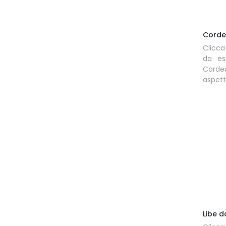
Corde
Clicca
da es
Corde
aspet
Libe d