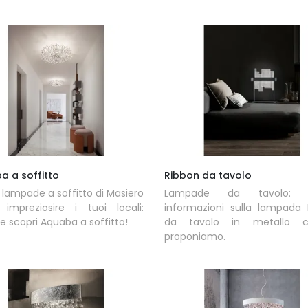
a a soffitto
Ribbon da tavolo
 lampade a soffitto di Masiero
Lampade da tavolo: ot
 impreziosire i tuoi locali:
informazioni sulla lampada 
 e scopri Aquaba a soffitto!
da tavolo in metallo c
proponiamo.