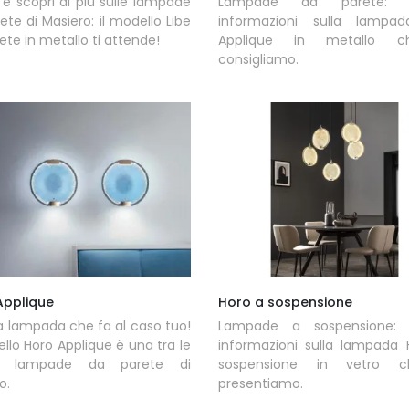
 e scopri di più sulle lampade
Lampade da parete: ot
ete di Masiero: il modello Libe
informazioni sulla lampa
ete in metallo ti attende!
Applique in metallo c
consigliamo.
Applique
Horo a sospensione
a lampada che fa al caso tuo!
Lampade a sospensione: o
ello Horo Applique è una tra le
informazioni sulla lampada 
re lampade da parete di
sospensione in vetro c
o.
presentiamo.