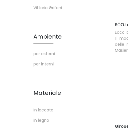
Vittorio Grifoni
BŌZU 
Ecco l
Ambiente
Il mo
delle
Masier
per esterni
per interni
Materiale
in laccato
in legno
Girou