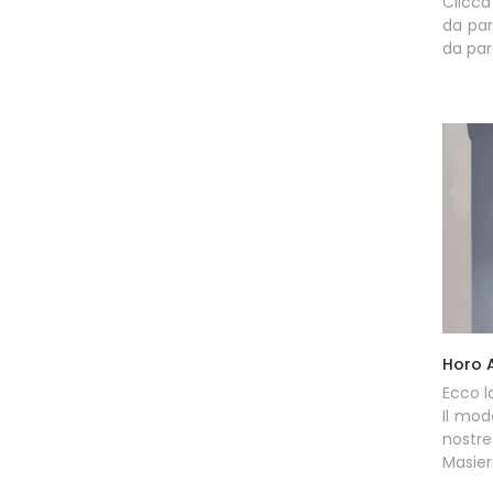
Clicca
da par
da par
Horo 
Ecco l
Il mod
nost
Masier