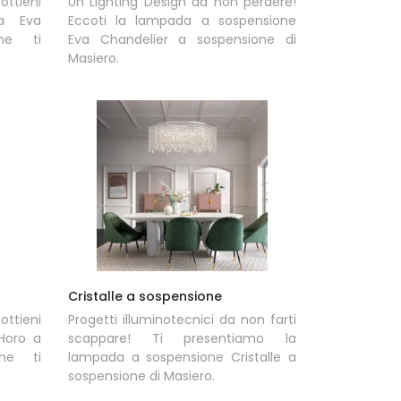
tieni
Un Lighting Design da non perdere!
da Eva
Eccoti la lampada a sospensione
he ti
Eva Chandelier a sospensione di
Masiero.
Cristalle a sospensione
ttieni
Progetti illuminotecnici da non farti
Horo a
scappare! Ti presentiamo la
he ti
lampada a sospensione Cristalle a
sospensione di Masiero.