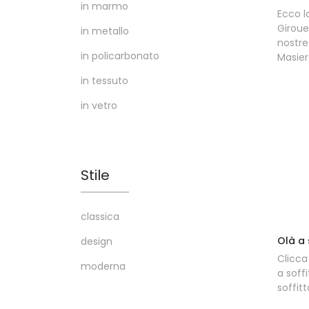
in marmo
Ecco l
Giroue
in metallo
nostr
in policarbonato
Masier
in tessuto
in vetro
Stile
classica
Olà a 
design
Clicca
moderna
a soffi
soffit