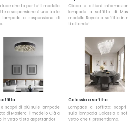
a luce che fa per te! Il modello
Clicca e ottieni informazion
tte a sospensione è una tra le
lampade a soffitto di Masie
e lampade a sospensione di
modello Royale a soffitto i
o.
ti attende!
soffitto
Galassia a soffitto
 e scopri di più sulle lampade
Lampade a soffitto: scopri 
tto di Masiero: il modello Olà a
sulla lampada Galassia a soff
to in vetro ti sta aspettando!
vetro che ti presentiamo.