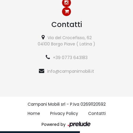
Contatti
Via del Crocefisso, 62
04100 Borgo Piave ( Latina )
+39 0773 643183
info@campanimobili.it
Campani Mobili srl - P.Iva 02691120592
Home
Privacy Policy
Contatti
Powered by