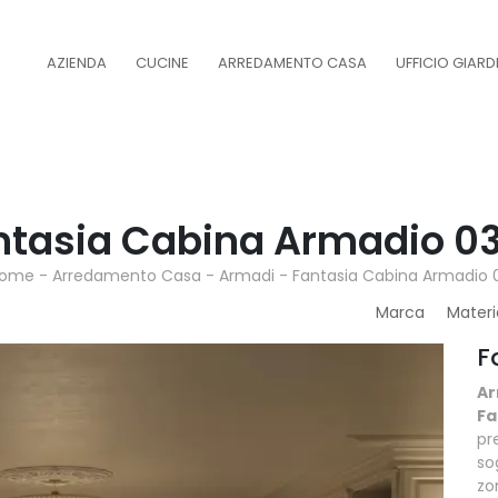
AZIENDA
CUCINE
ARREDAMENTO CASA
UFFICIO GIAR
tasia Cabina Armadio 03 d
ome
-
Arredamento Casa
-
Armadi
-
Fantasia Cabina Armadio 
Marca
Materi
F
Ar
Fa
pr
so
zo