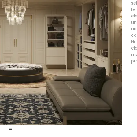
se
Le
el
un
ar
co
Ne
cl
mo
pr