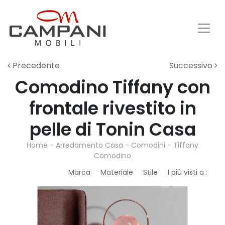
Precedente
Successivo
Comodino Tiffany con
frontale rivestito in
pelle di Tonin Casa
Home
-
Arredamento Casa
-
Comodini
-
Tiffany
Comodino
Marca
Materiale
Stile
I più visti a :