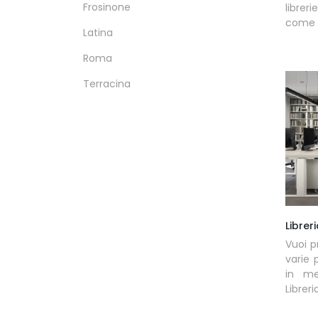
Frosinone
librer
come il
Latina
Roma
Terracina
Librer
Vuoi p
varie 
in me
Librer