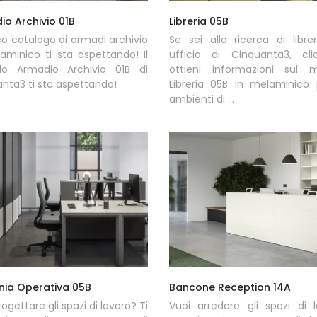
o Archivio 01B
Libreria 05B
co catalogo di armadi archivio
Se sei alla ricerca di libre
aminico ti sta aspettando! Il
ufficio di Cinquanta3, cl
lo Armadio Archivio 01B di
ottieni informazioni sul m
nta3 ti sta aspettando!
Libreria 05B in melaminico 
ambienti di ...
nia Operativa 05B
Bancone Reception 14A
ogettare gli spazi di lavoro? Ti
Vuoi arredare gli spazi di 