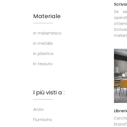
Scriva
Se se
Materiale
opera
ottie
Scriv
in melaminico
melamin
in metallo
in plastica
in tessuto
I più visti a :
Anzio
Librer
Cerchi
Fiumicino
brand?