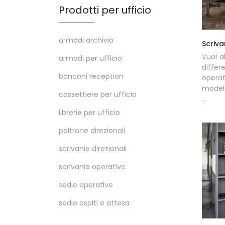
Prodotti per ufficio
armadi archivio
Scriv
Vuoi al
armadi per ufficio
diffe
banconi reception
opera
modell
cassettiere per ufficio
...
librerie per ufficio
poltrone direzionali
scrivanie direzionali
scrivanie operative
sedie operative
sedie ospiti e attesa