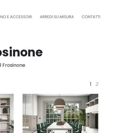
DINO E ACCESSORI
ARREDI SU MISURA
CONTATTI
osinone
3 Frosinone
1
2