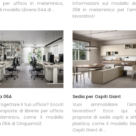
ie per ufficio in melaminico,
informazioni sul modello A
 modello Libreria 04A di ...
05B in melaminico per l'am
lavorativo!
ia 06A
Sedia per Ospiti Giant
rogettare il tuo ufficio? Eccoti
Vuoi ammobiliare l'amb
proposte di librerie per ufficio
lavorativo? Ecco qui d
laminico, come il modello
proposte di sedie ospiti e at
ia 06A di Cinquanta3.
plastica, come il modello Se
Ospiti Giant di ...