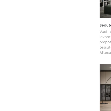
Sedut
Vuoi 
lavor
propos
tessu
Attesa 