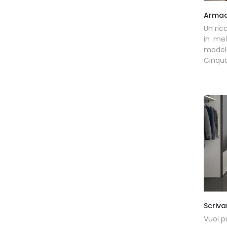
Armadi
Un ric
in mel
model
Cinqua
Scriva
Vuoi pr