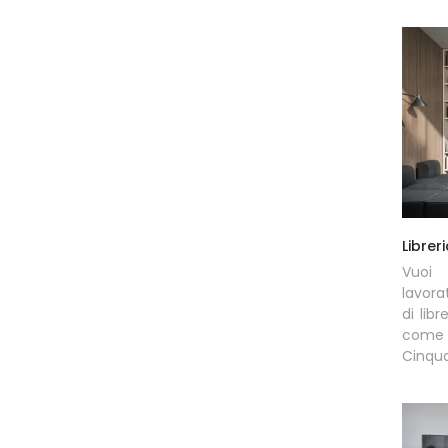
Librer
Vuoi
lavora
di lib
come 
Cinqu