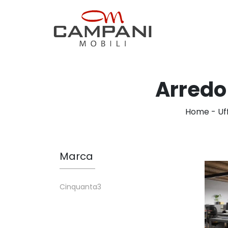
Arredo
Home
-
Uf
Marca
Cinquanta3