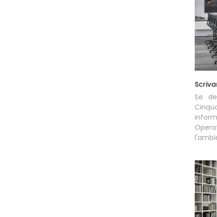
Scriva
Se des
Cinqu
inform
Operat
l'ambie