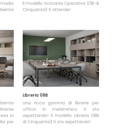
rmadio
Il modello Scrivania Operativa 03B di
biente
Cinquanta3 ti attende!
Libreria 08B
iente
Una ricca gamma di librerie per
iverse
ufficio in melaminico ti sta
tesa in
aspettando! Il modello Libreria 08B
dia per
di Cinquanta3 ti sta aspettando!