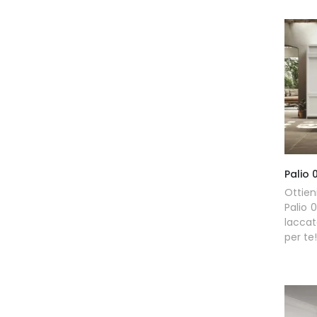
Palio 
Ottie
Palio 
laccat
per te!