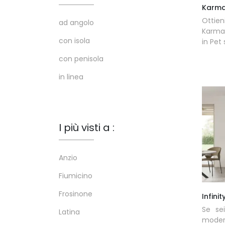
Karma
Ottie
ad angolo
Karma 
con isola
in Pet 
con penisola
in linea
I più visti a :
Anzio
Fiumicino
Frosinone
Infinit
Se se
Latina
modern