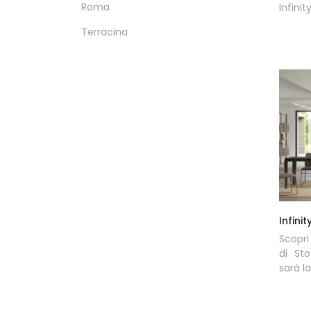
Roma
Infinit
Terracina
Infinit
Scopri
di St
sarà la