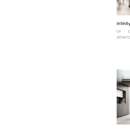
Infinit
Le c
attend