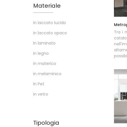
Materiale
in laccato lucido
Metrop
Tra i 
in laccato opaco
cata
in laminato
nell'
altam
in legno
possibil
in materico
in melaminico
in Pet
in vetro
Tipologia