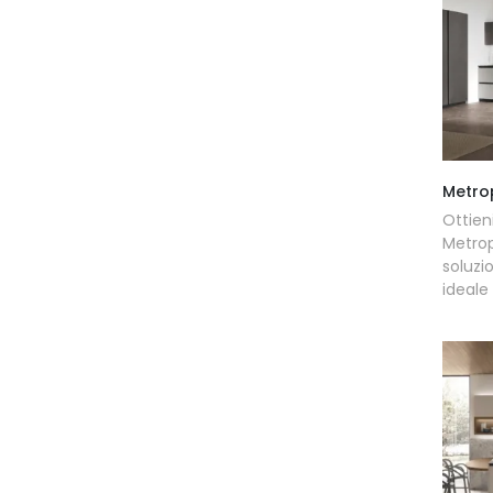
Metro
Ottie
Metro
soluz
ideale 