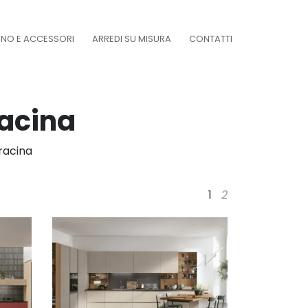
DINO E ACCESSORI
ARREDI SU MISURA
CONTATTI
acina
racina
1
2