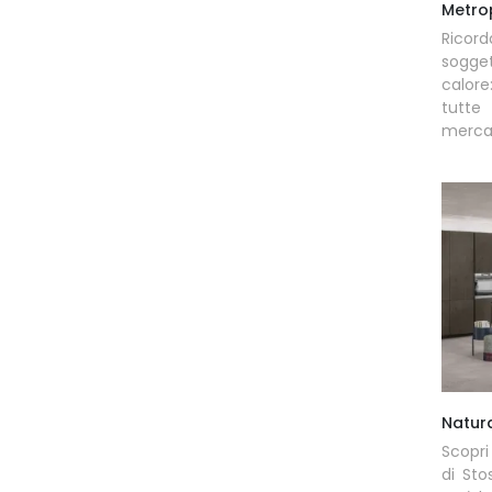
Metrop
Ricord
sogge
calor
tutt
mercato
Natura
Scopri
di Sto