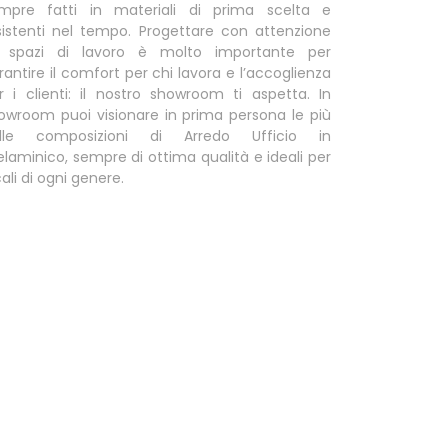
mpre fatti in materiali di prima scelta e
sistenti nel tempo. Progettare con attenzione
i spazi di lavoro è molto importante per
rantire il comfort per chi lavora e l’accoglienza
r i clienti: il nostro showroom ti aspetta. In
owroom puoi visionare in prima persona le più
lle composizioni di Arredo Ufficio in
laminico, sempre di ottima qualità e ideali per
cali di ogni genere.