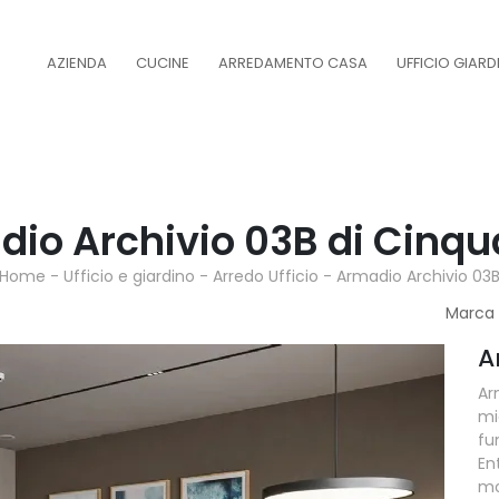
AZIENDA
CUCINE
ARREDAMENTO CASA
UFFICIO GIAR
io Archivio 03B di Cinq
Home
-
Ufficio e giardino
-
Arredo Ufficio
-
Armadio Archivio 03
Marca
A
Ar
mi
fu
En
mo