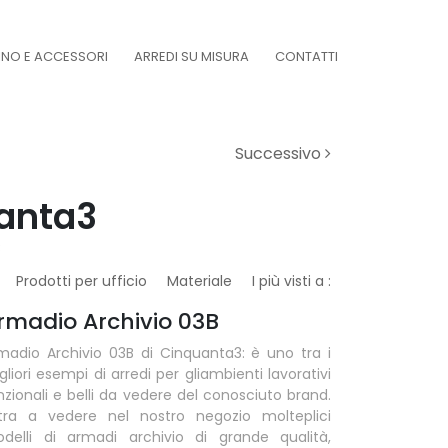
DINO E ACCESSORI
ARREDI SU MISURA
CONTATTI
Successivo
uanta3
B
Prodotti per ufficio
Materiale
I più visti a :
rmadio Archivio 03B
madio Archivio 03B di Cinquanta3: è uno tra i
gliori esempi di arredi per gliambienti lavorativi
nzionali e belli da vedere del conosciuto brand.
tra a vedere nel nostro negozio molteplici
delli di armadi archivio di grande qualità,