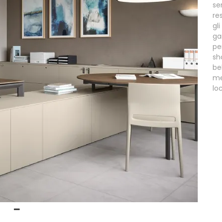
se
re
gl
ga
pe
sh
be
me
lo