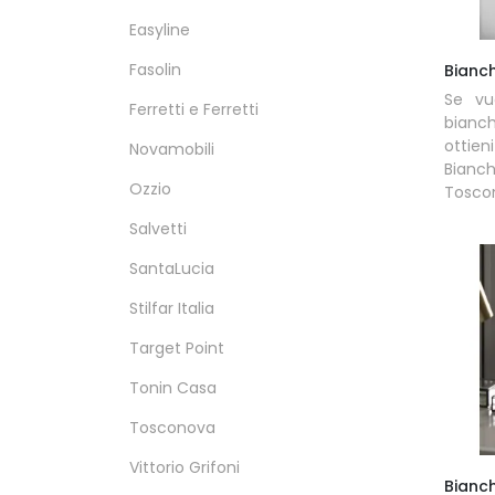
Easyline
Fasolin
Bianc
Se vu
Ferretti e Ferretti
bianc
ottie
Novamobili
Bianc
Ozzio
Tosco
Salvetti
SantaLucia
Stilfar Italia
Target Point
Tonin Casa
Tosconova
Vittorio Grifoni
Bianch