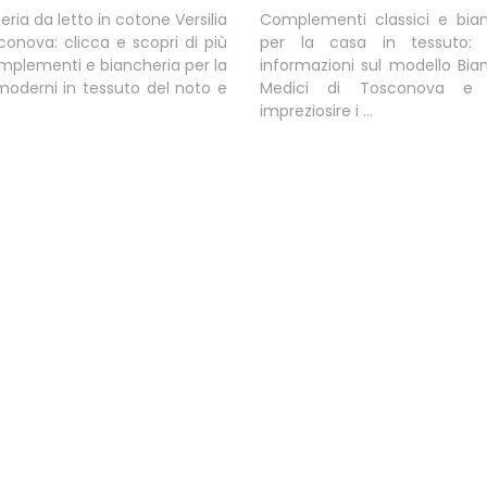
eria da letto in cotone Versilia
Complementi classici e bian
conova: clicca e scopri di più
per la casa in tessuto: o
mplementi e biancheria per la
informazioni sul modello Bia
oderni in tessuto del noto e
Medici di Tosconova e 
impreziosire i ...