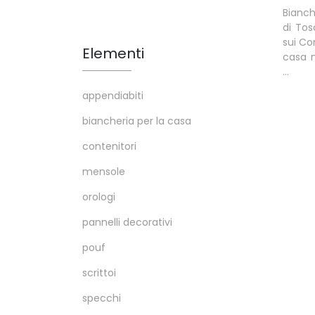
Bianch
di Tos
sui Co
Elementi
casa m
...
appendiabiti
biancheria per la casa
contenitori
mensole
orologi
pannelli decorativi
pouf
scrittoi
specchi