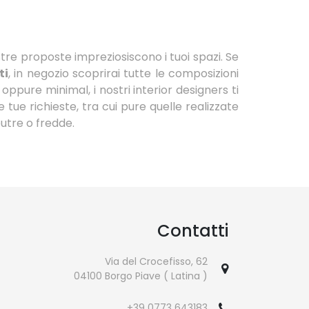
ostre proposte impreziosiscono i tuoi spazi. Se
ti
, in negozio scoprirai tutte le composizioni
oppure minimal, i nostri interior designers ti
ue richieste, tra cui pure quelle realizzate
eutre o fredde.
Contatti
Via del Crocefisso, 62
04100 Borgo Piave ( Latina )
+39 0773 643183