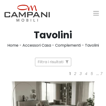
Tavolini
Home
-
Accessori Casa
-
Complementi
-
Tavolini
Filtra i risultati
1
2
3
4
5
....
7