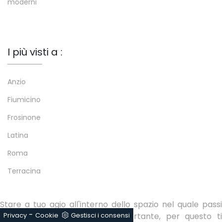
moderni
I più visti a :
Anzio
Fiumicino
Frosinone
Latina
Roma
Terracina
Stare a tuo agio all'interno dello spazio nel quale passi
-
parte del giorno è molto importante, per questo ti
Privacy
Cookie
Gestisci i consensi