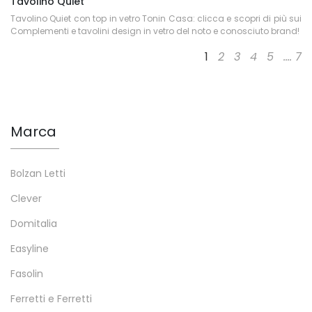
Tavolino Quiet
Tavolino Quiet con top in vetro Tonin Casa: clicca e scopri di più sui
Complementi e tavolini design in vetro del noto e conosciuto brand!
1
2
3
4
5
....
7
Marca
Bolzan Letti
Clever
Domitalia
Easyline
Fasolin
Ferretti e Ferretti