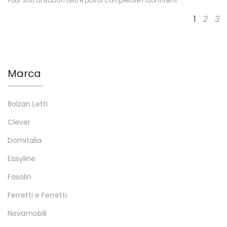
Pouf Soft di Bolzan Letti e potrai completare i tuoi interni.
1
2
3
Marca
Bolzan Letti
Clever
Domitalia
Easyline
Fasolin
Ferretti e Ferretti
Novamobili