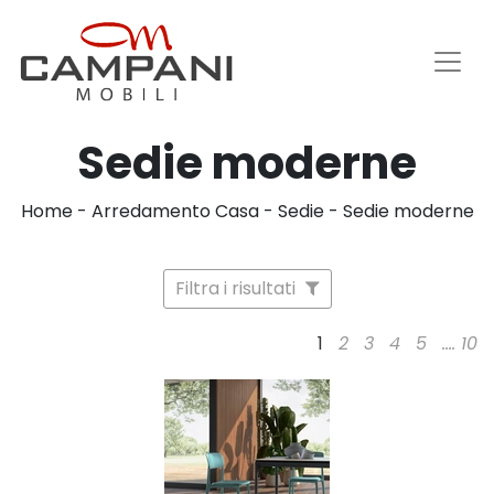
Sedie moderne
Home
-
Arredamento Casa
-
Sedie
-
Sedie moderne
Filtra i risultati
1
2
3
4
5
....
10