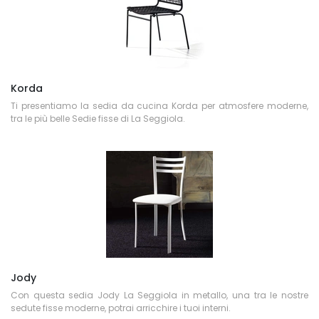
Korda
Ti presentiamo la sedia da cucina Korda per atmosfere moderne,
tra le più belle Sedie fisse di La Seggiola.
Jody
Con questa sedia Jody La Seggiola in metallo, una tra le nostre
sedute fisse moderne, potrai arricchire i tuoi interni.