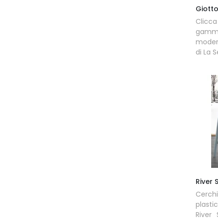
Giott
Clicc
gamma 
modern
di La 
River 
Cerch
plasti
River