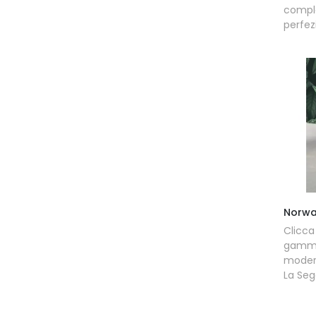
compl
perfez
Norwa
Clicc
gamma 
modern
La Seg