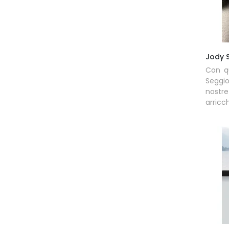
Jody 
Con q
Seggi
nostre
arricch