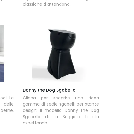
classiche ti attendono.
Danny the Dog Sgabello
ool La
Clicca per scoprire una ricca
 delle
gamma di sedie sgabelli per stanze
derne,
design: il modello Danny the Dog
Sgabello di La Seggiola ti sta
aspettando!