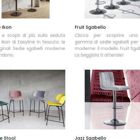
 Ikon
Fruit Sgabello
 e scopri di più sulla seduta
Clicca per scoprire una
 Ikon di Easyline in tessuto: le
gamma di sedie sgabelli per
iginali Sedie sgabelli moderne
moderne: il modello Fruit Sgab
endono.
La Seggiola ti attende!
te Stool
Jazz Sgabello