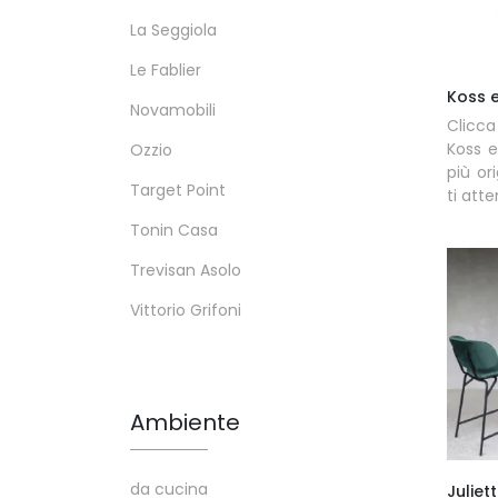
La Seggiola
Le Fablier
Koss e
Novamobili
Clicca
Koss e
Ozzio
più or
Target Point
ti att
Tonin Casa
Trevisan Asolo
Vittorio Grifoni
Ambiente
da cucina
Juliet