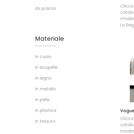
Clicc
da pranzo
catalo
modern
La Seg
Materiale
in cuoio
in ecopelle
in legno
in metallo
in pelle
in plastica
Vogue
Clicc
in tessuto
catalo
modern