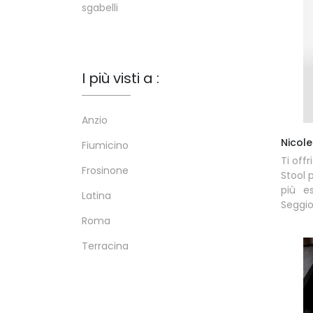
sgabelli
I più visti a :
Anzio
Nicole
Fiumicino
Ti off
Frosinone
Stool 
più es
Latina
Seggio
Roma
Terracina