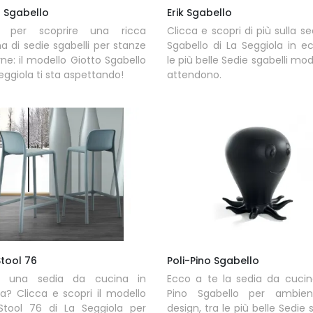
o Sgabello
Erik Sgabello
a per scoprire una ricca
Clicca e scopri di più sulla se
di sedie sgabelli per stanze
Sgabello di La Seggiola in ec
e: il modello Giotto Sgabello
le più belle Sedie sgabelli mod
Seggiola ti sta aspettando!
attendono.
Stool 76
Poli-Pino Sgabello
i una sedia da cucina in
Ecco a te la sedia da cucin
ca? Clicca e scopri il modello
Pino Sgabello per ambient
 Stool 76 di La Seggiola per
design, tra le più belle Sedie 