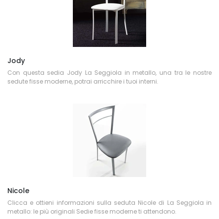
Jody
Con questa sedia Jody La Seggiola in metallo, una tra le nostre
sedute fisse moderne, potrai arricchire i tuoi interni.
Nicole
Clicca e ottieni informazioni sulla seduta Nicole di La Seggiola in
metallo: le più originali Sedie fisse moderne ti attendono.