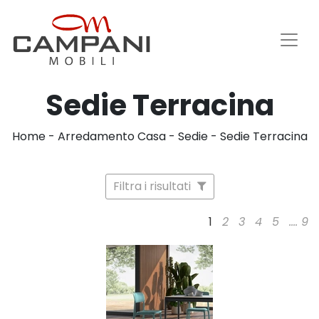
Sedie Terracina
Home
-
Arredamento Casa
-
Sedie
-
Sedie Terracina
Filtra i risultati
1
2
3
4
5
....
9