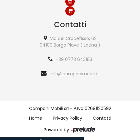
Contatti
Via del Crocefisso, 62
04100 Borgo Piave ( Latina )
+39 0773 643183
info@campanimobili.it
Campani Mobili srl - P.Iva 02691120592
Home
Privacy Policy
Contatti
Powered by