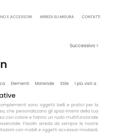
DINO E ACCESSORI
ARREDI SU MISURA
CONTATTI
Successivo
in
ca
Elementi
Materiale
Stile
I più visti a :
ative
Complementi sono oggetti belli e pratici per la
sa, che personalizzano gli spazi interni della tua
sa con colore e hanno un ruolo multifunzionale
essenziale. Fasolin arreda da sempre le nostre
itazioni con mobili e oggetti accessori modaioli,