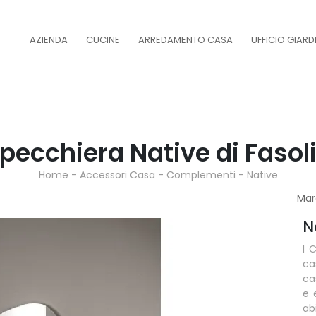
AZIENDA
CUCINE
ARREDAMENTO CASA
UFFICIO GIAR
pecchiera Native di Fasol
Home
-
Accessori Casa
-
Complementi
-
Native
Mar
N
I 
ca
ca
e 
ab