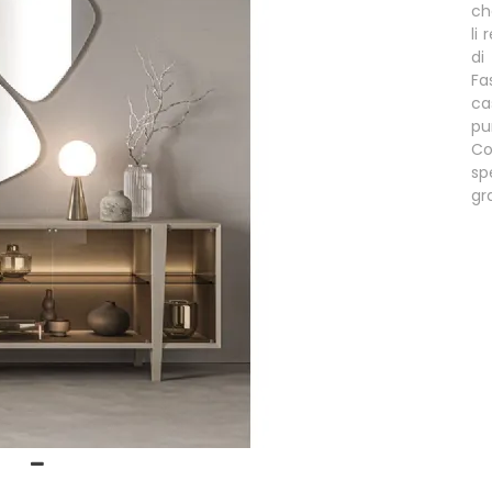
ch
li
di
Fa
ca
pu
Co
sp
gr