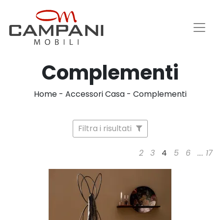
Complementi
Home
-
Accessori Casa
-
Complementi
Filtra i risultati
2
3
4
5
6
....
17