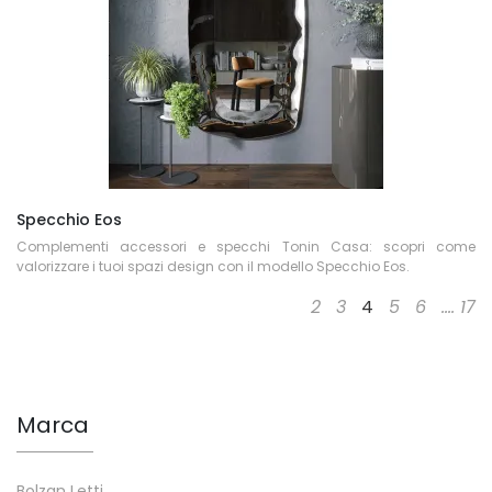
Specchio Eos
Complementi accessori e specchi Tonin Casa: scopri come
valorizzare i tuoi spazi design con il modello Specchio Eos.
2
3
4
5
6
....
17
Marca
Bolzan Letti