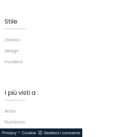
Stile
classici
design
moderni
I più visti a :
Anzio
Fiumicino
-
Privacy
Frosinone
Cookie
Gestisci i consensi