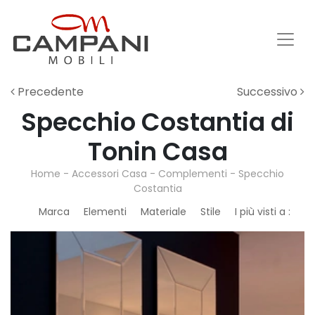
Precedente
Successivo
Specchio Costantia di
Tonin Casa
Home
-
Accessori Casa
-
Complementi
-
Specchio
Costantia
Marca
Elementi
Materiale
Stile
I più visti a :