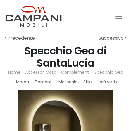
Precedente
Successivo
Specchio Gea di
SantaLucia
Home
-
Accessori Casa
-
Complementi
-
Specchio Gea
Marca
Elementi
Materiale
Stile
I più visti a :