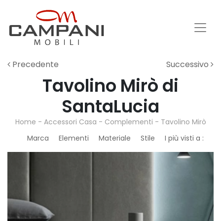
Precedente
Successivo
Tavolino Mirò di
SantaLucia
Home
-
Accessori Casa
-
Complementi
-
Tavolino Mirò
Marca
Elementi
Materiale
Stile
I più visti a :