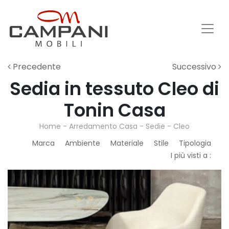
Precedente
Successivo
Sedia in tessuto Cleo di
Tonin Casa
Home
-
Arredamento Casa
-
Sedie
-
Cleo
Marca
Ambiente
Materiale
Stile
Tipologia
I più visti a :